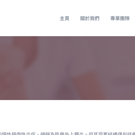
主頁
關於我們
專業團隊
的慢性損傷性炎症、總稱為肱骨外上髁炎。但其受累結構僅包括