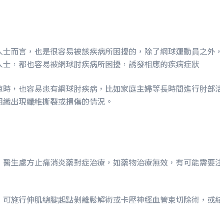
人士而言，也是很容易被該疾病所困擾的，除了網球運動員之外
人士，都也容易被網球肘疾病所困擾，誘發相應的疾病症狀
涼時，也容易患有網球肘疾病，比如家庭主婦等長時間進行肘部
組織出現纖維撕裂或損傷的情況。
，醫生處方止痛消炎藥對症治療，如藥物治療無效，有可能需要
，可施行伸肌總腱起點剝離鬆解術或卡壓神經血管束切除術，或