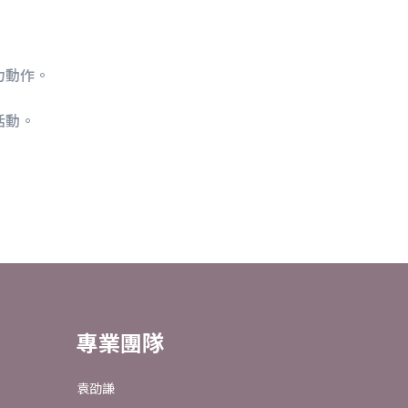
力動作。
活動。
專業團隊
袁劭謙