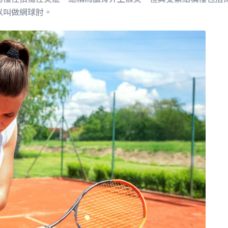
以叫做網球肘。