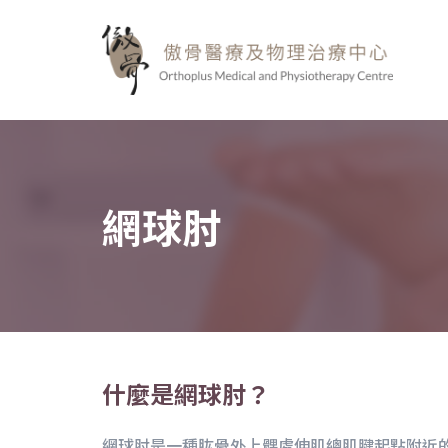
網球肘
什麼是網球肘？
網球肘是一種肱骨外上髁處伸肌總肌腱起點附近