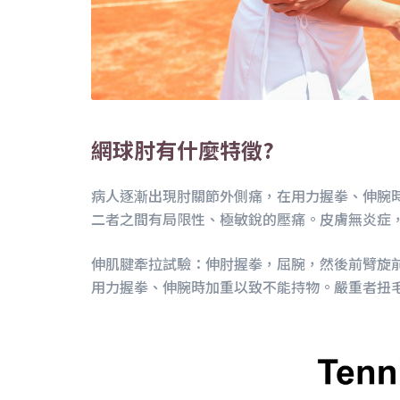
網球肘有什麼特徵?
病人逐漸出現肘關節外側痛，在用力握拳、伸腕
二者之間有局限性、極敏銳的壓痛。皮膚無炎症
伸肌腱牽拉試驗：伸肘握拳，屈腕，然後前臂旋
用力握拳、伸腕時加重以致不能持物。嚴重者扭