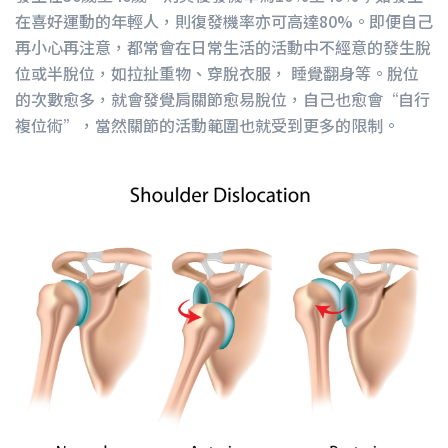
在喜好運動的年輕人，則復發機率亦可高達80%。即便自己
再小心再注意，都常會在日常生活的活動中不經意的發生脫
位或半脫位，如拉扯重物、穿脫衣服， 睡覺翻身等。脫位
的次數愈多，就會發覺肩關節愈易脫位，自己也愈會“自行
複位術”，當然關節的活動範圍也就受到更多的限制。