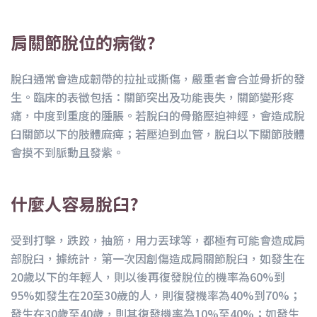
肩關節脫位的病徵?
脫臼通常會造成韌帶的拉扯或撕傷，嚴重者會合並骨折的發
生。臨床的表徵包括：關節突出及功能喪失，關節變形疼
痛，中度到重度的腫脹。若脫臼的骨骼壓迫神經，會造成脫
臼關節以下的肢體麻痺；若壓迫到血管，脫臼以下關節肢體
會摸不到脈動且發紫。
什麼人容易脫臼?
受到打擊，跌跤，抽筋，用力丟球等，都極有可能會造成肩
部脫臼，據統計，第一次因創傷造成肩關節脫臼，如發生在
20歲以下的年輕人，則以後再復發脫位的機率為60%到
95%如發生在20至30歲的人，則復發機率為40%到70%；
發生在30歲至40歲，則其復發機率為10%至40%；如發生