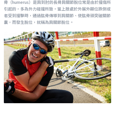
骨（humerus）是肩到肘的長骨肩關節脫位常是由於撞傷所
引起的，多為外力碰撞所致。當上肢處於外展外顯位跌倒或
者受到撞擊時，通過肱骨傳導到肩關節、使肱骨頭突破關節
囊，而發生脫位，就稱為肩關節脫位。