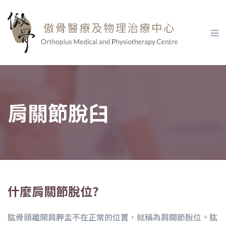
肩關節脫臼
什麼肩關節脫位?
肱骨頭離開肩胛盂不在正常的位置，就稱為肩關節脫位。肱