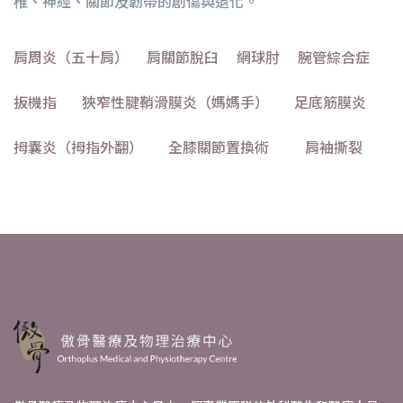
椎、神經、關節及韌帶的創傷與退化。
肩周炎（五十肩）
肩關節脫臼
網球肘
腕管綜合症
扳機指
狹窄性腱鞘滑膜炎（媽媽手）
足底筋膜炎
拇囊炎（拇指外翻）
全膝關節置換術
肩袖撕裂